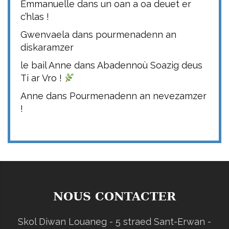
Emmanuelle
dans
un oan a oa deuet er
c’hlas !
Gwenvaela
dans
pourmenadenn an
diskaramzer
le bail Anne
dans
Abadennoù Soazig deus
Ti ar Vro !
Anne
dans
Pourmenadenn an nevezamzer
!
NOUS CONTACTER
Skol Diwan Louaneg - 5 straed Sant-Erwan -