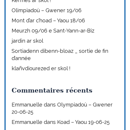
Kermes ar skol !
Olimpiadoù – Gwener 19/06
Mont d’ar c’hoad – Yaou 18/06
Meurzh 09/06 e Sant-Yann-ar-Biz
jardin ar skol
Sortiadenn dibenn-bloaz _ sortie de fin
d’année
klañvdiourezed er skol !
Commentaires récents
Emmanuelle
dans
Olympiadoù – Gwener
20-06-25
Emmanuelle
dans
Koad – Yaou 19-06-25