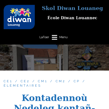
Aller
Skol Diwan Louaneg
au
contenu
École Diwan Louannec
CE1
CE2
CM1
CM2
CP
ÉLÉMENTAIRES
Kontadennoù
Nedeleg kentañ-