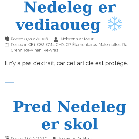
Nedeleg er
vediaoueg
Posted
07/01/2026
Nolwenn Ar Meur
Posted in
CE1
,
CE2
,
CM1
,
CM2
,
CP
,
Élémentaires
,
Maternelles
,
Re-
Grenn
,
Re-Vihan
,
Re-Vras
Il n’y a pas d’extrait, car cet article est protégé.
Pred Nedeleg
er skol
Posted
21/12/2025
Nolwenn Ar Meur