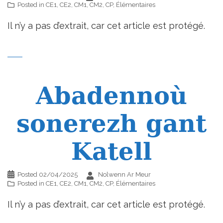
Posted in
CE1
,
CE2
,
CM1
,
CM2
,
CP
,
Élémentaires
Il n’y a pas d’extrait, car cet article est protégé.
Abadennoù
sonerezh gant
Katell
Posted
02/04/2025
Nolwenn Ar Meur
Posted in
CE1
,
CE2
,
CM1
,
CM2
,
CP
,
Élémentaires
Il n’y a pas d’extrait, car cet article est protégé.