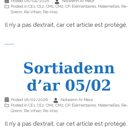
Posted
06/04/2026
Nolwenn Ar Meur
Posted in
CE1
,
CE2
,
CM1
,
CM2
,
CP
,
Élémentaires
,
Maternelles
,
Re-
Grenn
,
Re-Vihan
,
Re-Vras
Il n’y a pas d’extrait, car cet article est protégé.
Sortiadenn
d’ar 05/02
Posted
16/02/2026
Nolwenn Ar Meur
Posted in
CE1
,
CE2
,
CM1
,
CM2
,
CP
,
Élémentaires
,
Maternelles
,
Re-
Grenn
,
Re-Vihan
,
Re-Vras
Il n’y a pas d’extrait, car cet article est protégé.