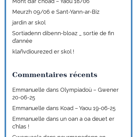
Mont d’ar c’hoad – Yaou 18/06
Meurzh 09/06 e Sant-Yann-ar-Biz
jardin ar skol
Sortiadenn dibenn-bloaz _ sortie de fin
d’année
klañvdiourezed er skol !
Commentaires récents
Emmanuelle
dans
Olympiadoù – Gwener
20-06-25
Emmanuelle
dans
Koad – Yaou 19-06-25
Emmanuelle
dans
un oan a oa deuet er
c’hlas !