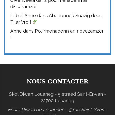
Gwenvaela
dans
pourmenadenn an
diskaramzer
le bail Anne
dans
Abadennoù Soazig deus
Ti ar Vro !
Anne
dans
Pourmenadenn an nevezamzer
!
NOUS CONTACTER
Skol Diwan Louaneg - 5 straed Sant-Erwan -
22700 Louaneg
Ecole Diwan de Louannec - 5 rue Saint-Yves -