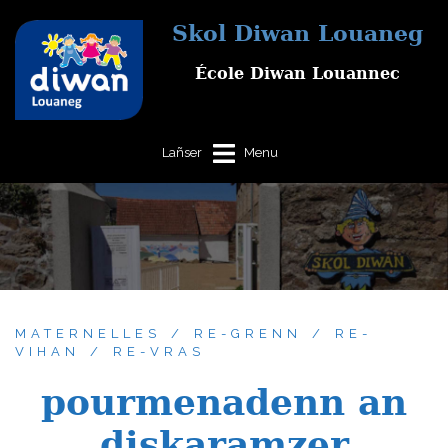
Aller
Skol Diwan Louaneg
au
contenu
École Diwan Louannec
MATERNELLES
RE-GRENN
RE-
VIHAN
RE-VRAS
pourmenadenn an
diskaramzer