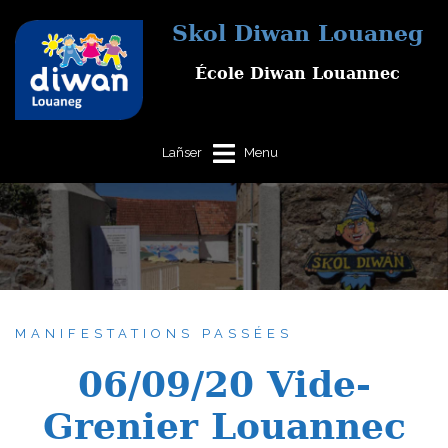
Aller
Skol Diwan Louaneg
au
contenu
École Diwan Louannec
MANIFESTATIONS PASSÉES
06/09/20 Vide-
Grenier Louannec