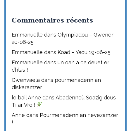
Commentaires récents
Emmanuelle
dans
Olympiadoù – Gwener
20-06-25
Emmanuelle
dans
Koad – Yaou 19-06-25
Emmanuelle
dans
un oan a oa deuet er
c’hlas !
Gwenvaela
dans
pourmenadenn an
diskaramzer
le bail Anne
dans
Abadennoù Soazig deus
Ti ar Vro !
Anne
dans
Pourmenadenn an nevezamzer
!