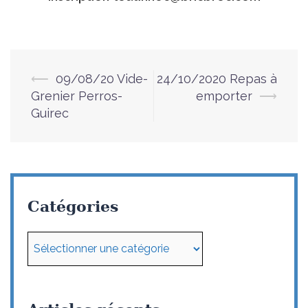
⟵
09/08/20 Vide-
24/10/2020 Repas à
Navigation
Grenier Perros-
emporter
⟶
d’article
Guirec
Catégories
Catégories