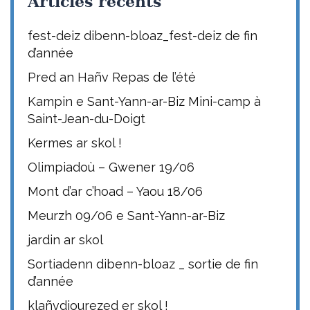
Articles récents
fest-deiz dibenn-bloaz_fest-deiz de fin
d’année
Pred an Hañv Repas de l’été
Kampin e Sant-Yann-ar-Biz Mini-camp à
Saint-Jean-du-Doigt
Kermes ar skol !
Olimpiadoù – Gwener 19/06
Mont d’ar c’hoad – Yaou 18/06
Meurzh 09/06 e Sant-Yann-ar-Biz
jardin ar skol
Sortiadenn dibenn-bloaz _ sortie de fin
d’année
klañvdiourezed er skol !