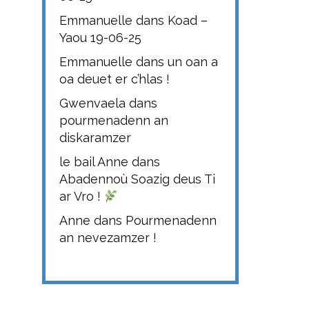
Emmanuelle
dans
Koad –
Yaou 19-06-25
Emmanuelle
dans
un oan a
oa deuet er c’hlas !
Gwenvaela
dans
pourmenadenn an
diskaramzer
le bail Anne
dans
Abadennoù Soazig deus Ti
ar Vro !
Anne
dans
Pourmenadenn
an nevezamzer !