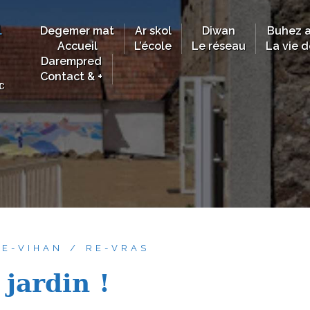
n
Degemer mat
Ar skol
Diwan
Buhez a
Accueil
L’école
Le réseau
La vie d
Darempred
Contact & +
c
RE-VIHAN
RE-VRAS
 jardin !