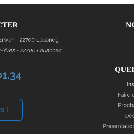
CTER
N
-Erwan - 22700 Louaneg
t-Yves - 22700 Louannec
QUEL
01.34
In
Faire
Proch
s !
Déc
Présentation