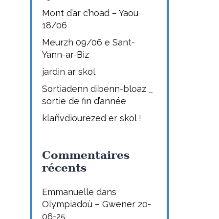
Mont d’ar c’hoad – Yaou
18/06
Meurzh 09/06 e Sant-
Yann-ar-Biz
jardin ar skol
Sortiadenn dibenn-bloaz _
sortie de fin d’année
klañvdiourezed er skol !
Commentaires
récents
Emmanuelle
dans
Olympiadoù – Gwener 20-
06-25