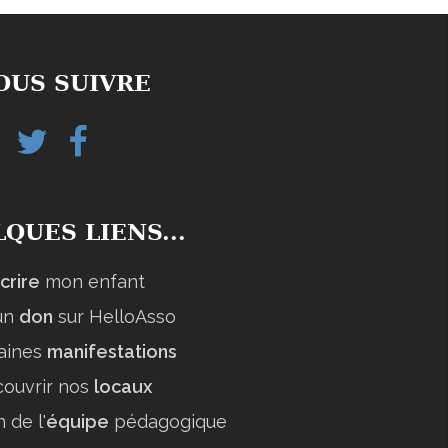
OUS SUIVRE
Twitter
Facebook
helloasso
QUES LIENS...
scrire
mon enfant
 un
don
sur HelloAsso
aines
manifestations
ouvrir nos
locaux
 de l'
équipe
pédagogique