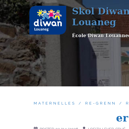
Aller
Skol Diwa
au
contenu
Louaneg
École Diwan Louanne
MATERNELLES
RE-GRENN
er