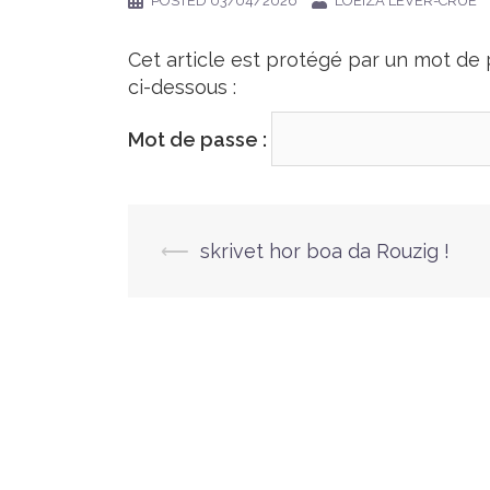
POSTED
03/04/2026
LOEIZA LEVER-CRUÉ
Cet article est protégé par un mot de p
ci-dessous :
Mot de passe :
⟵
skrivet hor boa da Rouzig !
Navigation
d’article