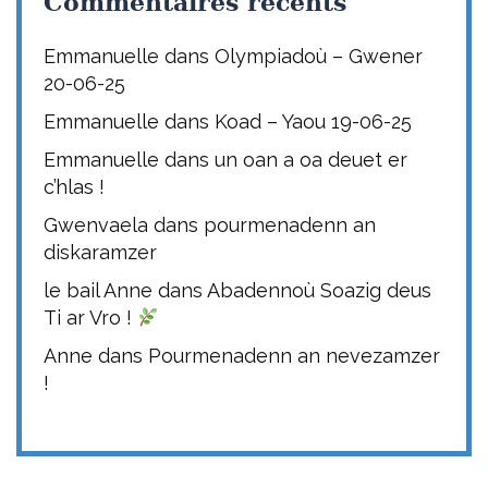
Commentaires récents
Emmanuelle
dans
Olympiadoù – Gwener
20-06-25
Emmanuelle
dans
Koad – Yaou 19-06-25
Emmanuelle
dans
un oan a oa deuet er
c’hlas !
Gwenvaela
dans
pourmenadenn an
diskaramzer
le bail Anne
dans
Abadennoù Soazig deus
Ti ar Vro !
Anne
dans
Pourmenadenn an nevezamzer
!