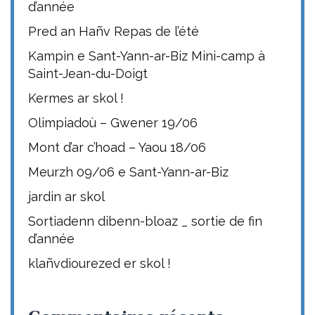
d’année
Pred an Hañv Repas de l’été
Kampin e Sant-Yann-ar-Biz Mini-camp à
Saint-Jean-du-Doigt
Kermes ar skol !
Olimpiadoù – Gwener 19/06
Mont d’ar c’hoad – Yaou 18/06
Meurzh 09/06 e Sant-Yann-ar-Biz
jardin ar skol
Sortiadenn dibenn-bloaz _ sortie de fin
d’année
klañvdiourezed er skol !