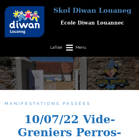
Aller
Skol Diwan Louaneg
au
contenu
École Diwan Louannec
MANIFESTATIONS PASSÉES
10/07/22 Vide-
Greniers Perros-