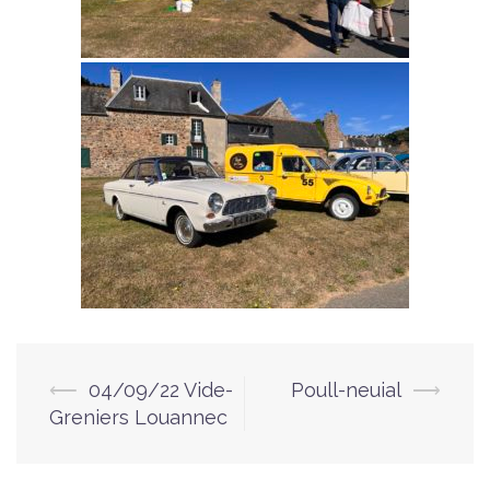
⟵
04/09/22 Vide-
Poull-neuial
⟶
Navigation
Greniers Louannec
d’article