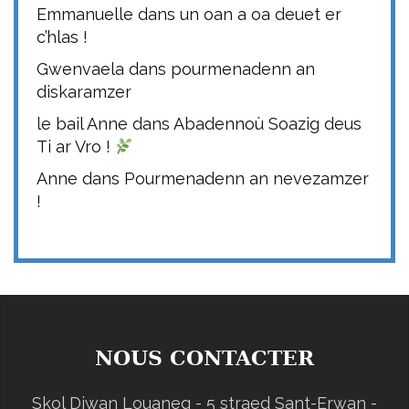
Emmanuelle
dans
un oan a oa deuet er
c’hlas !
Gwenvaela
dans
pourmenadenn an
diskaramzer
le bail Anne
dans
Abadennoù Soazig deus
Ti ar Vro !
Anne
dans
Pourmenadenn an nevezamzer
!
NOUS CONTACTER
Skol Diwan Louaneg - 5 straed Sant-Erwan -